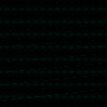
邮箱：admin@zh-jinnianhui.com
地址： 贵州省六盘水市盘县珠东乡
姓名
电话
邮箱
内容