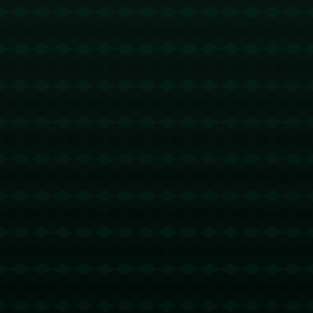
火箭主帅的战术体系和队友的支持当然功不可没，但**格林
出色的突破能力和投篮选择无疑是比赛胜负的关键因素**。
通过现代分析工具检测，格林在许多高强度比赛中通过挡拆
得分效率排列联盟前五，这无疑是年轻球员中极为罕见的现
象。
### **斯通的神操作：4个首轮签的潜力**
如果说杰伦·格林的表现点燃了火箭队的未来，那么总经理
拉斐尔·斯通的操作则是让火箭拥有了“未来计划”的最大资
本。目前，火箭队仍然手握4个首轮选秀权，这代表着他们
在未来几年内将有足够的空间来继续补强阵容，或者通过交