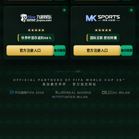
发布时间：2026-05-18
**12胜1负！打破55年纪录，格林成火箭队史第一，斯通还
手握4首轮**
火箭队的崛起显然已经不再只是纸面上的愿景，而是演化为
现实的辉煌战绩。**杰伦·格林**这个名字，现如今已经成
为休斯顿球迷的骄傲。在他的带领下，火箭队在赛季初期打
出震撼联盟的**12胜1负**佳绩，同时这也打破了一项尘封
了多达55年的队史纪录。然而，火箭队的未来更令人为之称
道，总经理**拉斐尔·斯通**不仅构建了一支极具竞争力的
队伍，还牢牢握有**4个首轮选秀权**，为未来的长期竞争
力奠定了基础。
### **格林引爆火箭，12胜1负的幕后推手**