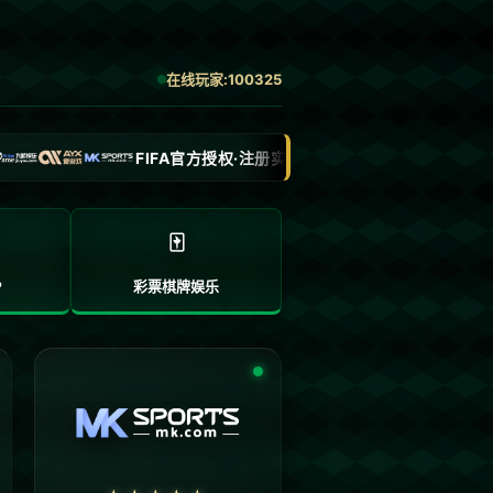
0311-9227090
admin@zh-jinnianhui.com