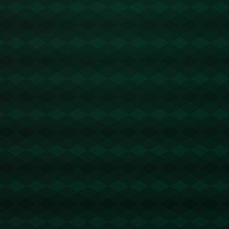
C組第2輪荷蘭2-0奧地利 鄧弗裏斯破門德
发布时间：2026-05-18
地利。这场比赛不仅展示了荷兰队的强大实力，更通过**鄧弗里斯破门**和
展现出其球员的个人能力。本文将深入分析这场比赛的关键因素，了解荷
一如既往地采用4-3-3的进攻阵型，这一阵型的灵活性帮助荷兰在球场
过快速的传球和频繁的边路突破，荷兰队能够有效地将球推进到前场，这