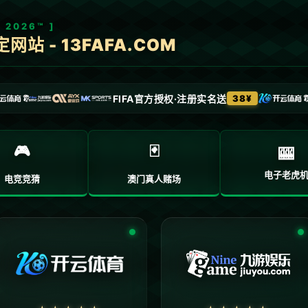
闻中心
联系方式