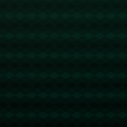
荷兰的边后卫，鄧弗里斯在比赛中的表现堪称完美。他不仅在防守中发挥
送入对方球门。这个进球不仅显示了他的速度和力量，也证明了他在把握
接近尾声时，荷兰队在禁区内获得了一次点球机会。德佩沉着冷静地处理