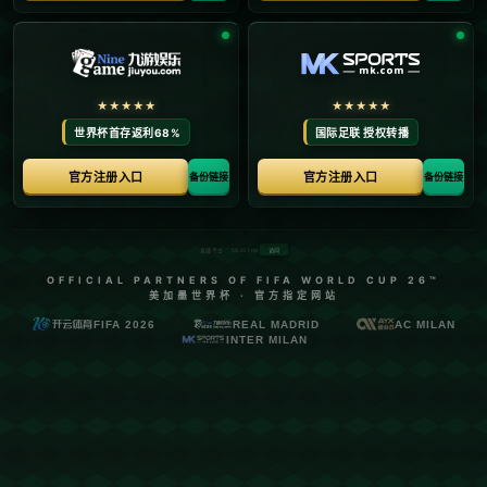
发布时间：2026-05-18
**羅馬外租小將：穆裏尼奧讓我成長並給予幫助，我會永遠
感激他**
足球世界中，教練的影響往往不僅僅體現在場上的戰術調
配，更是選手們職業生涯中成長與發展的重要推手。*最
近，一名從羅馬俱樂部外租的小將在接受採訪時表示，葡萄
牙名帥穆裏尼奧給予了他極大的幫助，讓他的職業生涯有了
顯著的提升，他永遠對此心懷感激。*這一言論不僅彰顯了
穆裏尼奧的教練魅力，也讓我們對年輕球員的培養有了新的
思考。
**成長的啟發：穆裏尼奧的教練智慧**
穆裏尼奧以其獨特的戰術見解和激勵選手的能力而聞名於
世。在羅馬執教期間，他不僅注重球隊整體戰績的提升，同