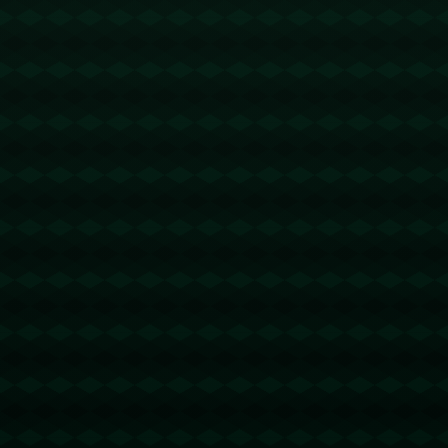
小將向穆裏尼奧表達的感激，不僅僅源自於成績上的提升，
更是對成長過程中全方面支持的感恩。在他眼中，穆裏尼奧
不只是教練，更是一位啟蒙者和人生導師。*無論在比賽中
的技術細節還是場下的心理建設，穆裏尼奧的諄諄教誨與引
導都讓他獲益匪淺。*
總之，小將的成長故事讓我們再次認識到，一位優秀教練的
重要性，不僅在於指導技術，更在於開發出球員潛能。他們
用自己的智慧引領著下一代足球選手走向成功。這也提醒著
每一位懷有夢想的年輕球員，*在追夢路上，永遠要保持謙
遜和感激之心。*