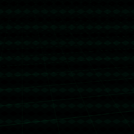
地址： 贵州省六盘水市盘县珠东乡
姓名
电话
邮箱
内容
提交