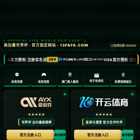
羅馬外租小將：穆裏尼奧讓我成長並給予幫助
我會永遠感激他.