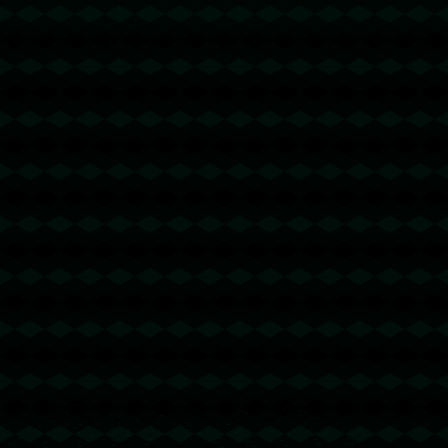
上一篇：亚冬会｜中国冰壶男、女队取连胜.
下一篇：吉迪半场绝杀前并未走步！湖人对阵公牛裁判报告：详解最后12秒争议.
联系方式
CONTACT US
金年会
电话：0311-9227090
传真：0311-9227090
手机：18731054536
Q Q： 898573077
邮箱：admin@zh-jinnianhui.com