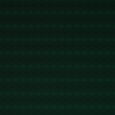
時也關注每一位球員的個人潛能發展。*對於這位被外租的
小將來說，穆裏尼奧在訓練中的精細指導和對比賽的獨到分
析，讓他獲得了許多實戰經驗，並在關鍵時刻能夠作出正確
的決策。*這種針對性的培養成為他成長的重要基石。
此外，穆裏尼奧擅於利用心理學激勵球員。他擁有一套獨特
的方法，能夠在短時間內讓球員建立起自信，並在賽場上充
分發揮自己的潛力。舉例來說，穆裏尼奧曾在一場關鍵比賽
前單獨與球員進行談話，他用鼓舞人心的語言，讓球員以最
佳狀態面對比賽挑戰。這些寶貴的經歷，都為小將未來的成
功奠定了扎實的基礎。
**外租的契機：成長的另一種方式**
選擇將年輕球員外租，是許多歐洲大俱樂部培養新星的常見
策略。*通過在其他球隊的鍛煉，年輕球員可以獲得更多的