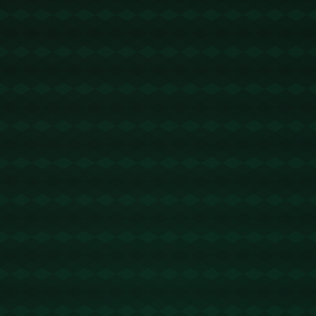
湖人通过绝妙的传球，将球迅速传给掌控节奏的吉迪。他在
接到球后，从半场起跳，快速出手，球划过一道优美的弧
线，最终精准命中。这是一个**技艺与冷静完美结合的经典
瞬间**，但现场立即有部分球迷和分析人士指出，吉迪在接
到球后的停顿和脚步调整存在疑似“走步”的嫌疑。争议由此
而生。
### **裁判报告揭秘：细节还原争议真相**
比赛结束后，NBA官方迅速发布了最后两分钟裁判报告，
重点对**吉迪的关键一球展开复盘**。报告详细播放了吉迪
接球到出手的每一个细节，并结合NBA规则指出：吉迪在
接球后的第一步移动符合法规，并未形成走步的动作。裁判
强调，所谓的脚步“拖动”实际上是惯性作用，并未获得规则
禁止的额外移动空间，因此吉迪的出手是“完全合规且合法