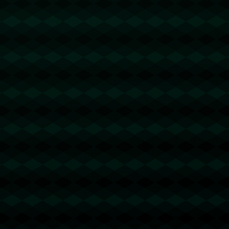
现出**极佳的灵活性**和**创新意识**。尽管最终未能
场上保持冷静并迅速调整，是陈垣宇未来需要提升的地方。通