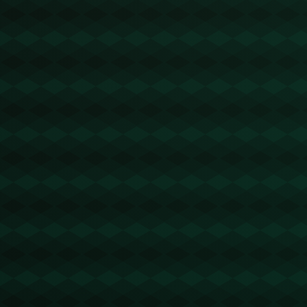
**王楚钦与林高远的胜利之路**
王楚钦近年来频频出现在国际舞台上，他以其敏捷的反应和
己赢得了不少关键分。通过不断的调整节奏和位置，他以出