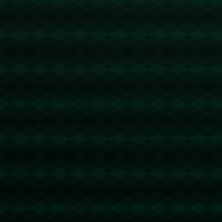
**陈垣宇的遗憾之战**