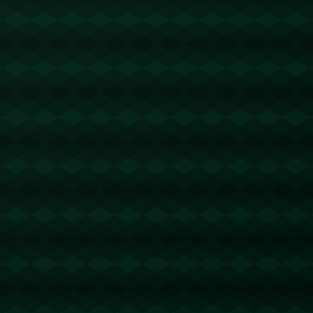
而闻名。在这场比赛中，他凭借出色的防守能力和强大的心理素
定胜局。