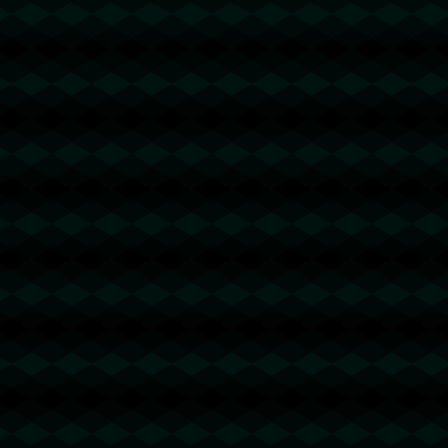
富的启示**。首先，胜负不仅取决于技术的高低，更与心态的稳定密不可
是源于他们出色的合作与信任。
每位运动员都在其中展现了自己的潜能。王楚钦、林高远和陈垣宇，这三位
和推动其他选手向着更高的目标奋进。