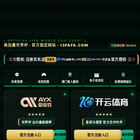
76人队新秀麦凯恩感激恩比德和乔治在伤病期
间的支持​.