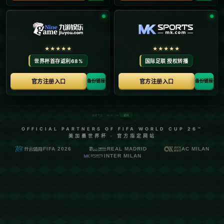
发布时间：2026-05-18
**76人队新秀麦凯恩：感激恩比德和乔治在伤病期间的支持
**
对于任何NBA新秀而言，进入联盟是一个充满挑战的旅
程。应对比赛节奏、适应高强度对抗，以及从心理到体能的
全面升级，都让每一位新加入的年轻球员承受巨大的压力。
而对于76人队的新秀麦凯恩来说，他的征程还增加了特殊的
难度——他不得不与早期的伤病作斗争。然而，在这段艰难
的时光里，恩比德和保罗·乔治的支持成为了他前行路上不
可或缺的力量。
### **“领袖角色”的延伸：恩比德从赛场到关怀的全面支援
**
提到费城76人队，我们首先联想到球队核心乔尔·恩比德，