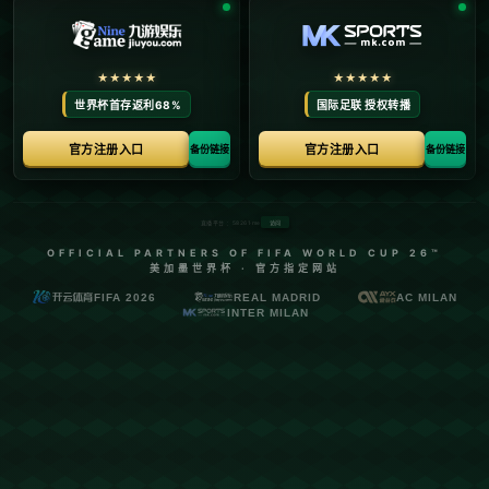
发布时间：2026-05-18
**NBA最新排名概览：火箭两队争第二，湖人稳压快船，
勇士两队开始掉队**
NBA赛季过半，各支球队你追我赶，竞争日趋白热化。本
赛季，**休斯顿火箭**和他们的姐妹球队以积极的表现成为
联盟中的亮点。与此同时，**湖人队凭借稳健的发挥**压制
住了同城对手快船，而昔日的霸主勇士则面临挑战，排名不
断下滑。让我们仔细探讨这些热门话题，了解其中隐藏的精
彩。
**火箭的崛起：**本赛季，火箭队在主帅的带领下，展现出
强大的进攻火力。特别是他们的明星球员，以超群的得分能
力和灵活的战术执行，一路带领火箭队在西部赛区高歌猛
进。另一边，火箭的姐妹球队则以稳定的防守和板凳深度支