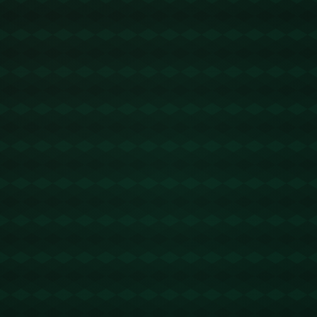
撑起了他们的战局，实现了球队的快速崛起。这两支球队如
今正激烈争夺西部第二的位置，成为联盟中的一段佳话。
**湖人的优势：**洛杉矶湖人引入明星球员后，组合出了更
强的核心阵容。凭借稳定的攻防表现，他们成功压制住了快
船队。湖人在赛程中的连续胜利不仅让球迷瞩目，也增强了
球队的信心。与快船相比，湖人的战术执行更为流畅，防守
端也多次贡献精彩表现，这让他们在同城德比的竞争中占据
上风。
**勇士的挑战：**本赛季，勇士队面临多重挑战。作为曾经
的联盟霸主，他们在新赛季的表现略显疲软。伤病影响了多
名关键球员的出场时间，加之阵容变动带来的磨合问题，使
得勇士的排名开始下滑。然而，**勇士队素来不屈不挠，他
们的战术体系依然具备潜力**。此时的掉队或许只是暂时的
困境，而非永久的低谷。