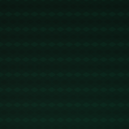
响了整体团队的发挥。与哈登形成鲜明对比的是，米切尔以
24分和7次助攻的成绩成为赛场上熠熠生辉的一颗新星。米
切尔出色的球场表现不仅推动球队进攻，还在关键时刻稳住
了阵脚。