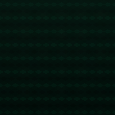
事实上，比赛的胜负往往不仅仅局限于球员个人的表现，更
多的是团队整体的协作与调整。在快速变化的赛场上，任何
一方细节上的失误都可能造成不可预知的后果。哈登、米切
尔和鲍威尔的精彩时刻不仅展示了他们个人的实力与技巧，
同时也提醒我们**篮球比赛的动态性和不确定性**，时刻挑
战着每位参与者的智慧与耐力。