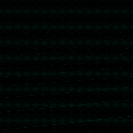
手机：18731054536
Q Q： 898573077
邮箱：admin@zh-jinnianhui.com
地址： 贵州省六盘水市盘县珠东乡
姓名
电话
邮箱
内容