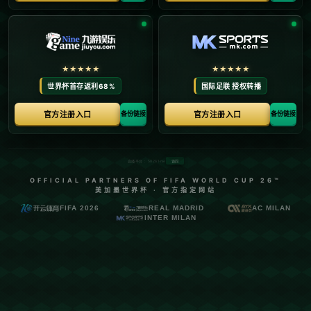
发布时间：2026-05-18
**拒逆转！哈登24+8全队最低，米切尔24+7鲍威尔34+4，
勇士渔翁得利**
在变幻莫测的篮球世界中，一场比赛的结果往往出乎意料。
如今的NBA赛场上，球星之间的对决日益激烈，观众对于
赛事的期待值也随之提升。然而，有些比赛的精彩程度不仅
限于数字的表面，而是隐藏在每个进球和策略之间的博弈
中。**哈登**这场赛后状态为全队最低分，米切尔和鲍威尔
则展现了强势进攻，最终将勇士推向了新的方向。让我们一
起来探究这场比赛背后的故事。
在这场比赛中，**哈登**仅拿下了24分和8次助攻，这样的
表现无疑让许多人感到意外。作为球队灵魂人物，哈登一直
以来都是进攻端的重要一点。而这次的低迷表现，显然也影