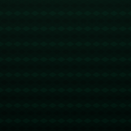
名靠前的陈雨菲**。作为奥运会冠军和多次国际大赛的得
主，陈雨菲的经验和实力毋庸置疑。她在比赛中的**稳定性
**和**超强的心理素质**，经常让对手感到无形的压力。面
对这样的选手，安洗莹需要的不仅仅是**技艺的突破**，更
需要**心态上的成熟**。
**战术分析：安洗莹是否能突破重围**
在面对中国双姝的强大挑战时，安洗莹需要制定周详的战术
策略。她的速度和体能是她的绝对优势，可以通过快速拉吊
来控制比赛节奏。然而，想在比赛中取胜，她还需提升对细
节的掌控力，例如接发球和快速反应。通过观察两位中国选
手在以往比赛中的技术特点，针对性地进行训练和调整，或
许是她在与高昉洁和陈雨菲的对抗中胜出的关键。
**总结：年轻选手的成长之路**