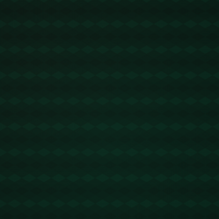
**安洗莹：羽坛新星的横空出世**
安洗莹，这位年轻的韩国选手，以其在场上的速度和技术迅
速崭露头角。她的成长轨迹迅速且令人印象深刻。从去年
起，安洗莹就在国际赛场上展现出强大竞争力，而今年的全
英羽球超级1000赛，无疑是她进一步证明自己的绝佳机会。
然而这条通往冠军的道路并不平坦，高昉洁和陈雨菲两位中
国选手的座位，正是**她前进道路上的两座“大山”**。
**高昉洁的潜在挑战**
作为中国女单的一员，高昉洁的实力不容忽视。尽管她在国
际赛场的曝光率不比陈雨菲，但她在国内的比赛中多次展现
出过人的技术和心理素质。高昉洁擅长利用多变的打法和灵