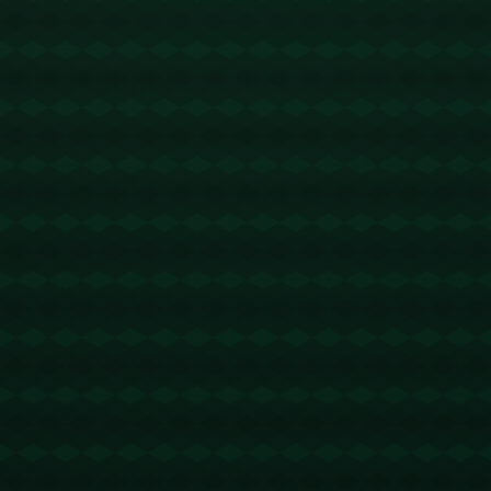
### **数据不会说谎：成长中的超级后卫**
年轻的安芬尼-西蒙斯一直以“潜力股”著称，但经过几个赛
季的磨练，他的多项数据正在逐渐达到明星后卫的标准。以
下是本赛季截至目前的一些关键数据：
- 场均得分：22.3分
- 投篮命中率：46.1%
- 场均三分命中数：3.5个，命中率高达38.5%