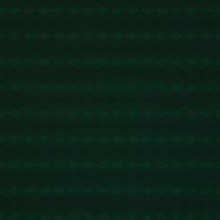
手段。无论是三分线外精准的投射，还是突破后灵活的上
篮，他都让场上防守球员难以应对。**28分的全场最高得分
**，不是通过单一手段完成的，而是通过他多样化的进攻方
式。他在整个进攻端的统治力，也是球队赢得比赛的基础。
而他不仅仅是一个得分手，拿下**6次助攻**的表现同样亮
眼。作为后卫，他逐渐成长为一名既能得分，又能梳理球队
进攻的球员。这让西蒙斯在比赛中的角色更加不可替代——
他的存在既是球队的“进攻引擎”，也是敌方防守体系的最大
威胁。
---