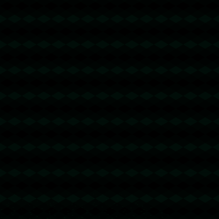
员，西蒙斯诠释了什么叫真正的“全面型后卫”。虽然他距离
真正的超级明星还有一定的路要走，但以他如今的成长速
度，相信在未来几年，他会成为联盟中最为耀眼的年轻后卫
之一。
上一篇：湖人134-127战胜灰熊：胜利背后的詹姆斯两大变化.
下一篇：邮报：英格兰第五级别球队将批评俱乐部的球迷禁赛2年，引发争议.
联系方式
CONTACT US
金年会
电话：0311-9227090
传真：0311-9227090