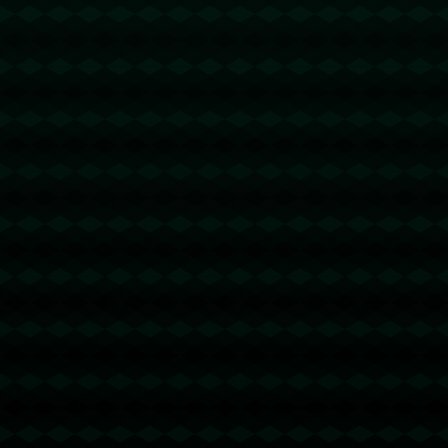
---
### **总结：关键时刻的大心脏成就不凡**
安芬尼-西蒙斯的表现，已经逐渐赢得了更多球迷和分析师
的认可。从*末节爆发的关键先生*到全场均衡表现的全能球