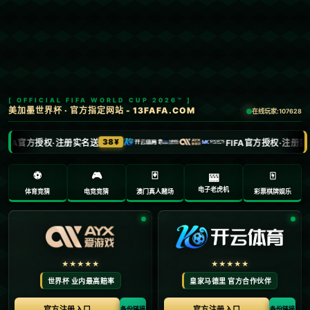
末节独得10分！安芬尼-西蒙斯砍全场最高28分
外加6助.