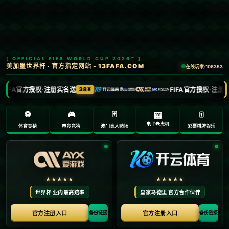
德容和拉菲尼亞賴著不走，巴薩的引援夢碎了.
发布时间：2026-05-18