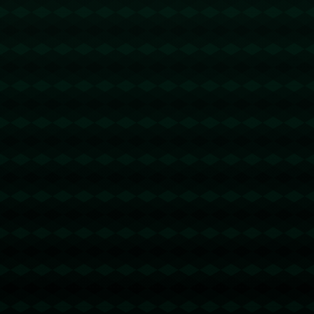
案。
### **受挫的引援計劃：夢想與現實的鴻溝**
根據多方報導，巴薩原本計劃在2023年夏窗引入一名高水平
中鋒，以及增強後防線的深度。然而，由於薪資結構的阻
礙，這些計劃基本擱淺。例如，俱乐部一度接近交易曼城的
貝爾納多·席爾瓦，但因財務狀況無法滿足球員個人條件，
最終無緣合作。不僅如此，巴薩管理層甚至在最後的談判階
段也不得不優先考慮現有合約的球員續約問題，完全放棄了
部分夏窗目標。
**“德容和拉菲尼亞賴著不走”反映的不僅是巴薩的轉會失
利，更是一場俱樂部運營理念與現實壓力之間的激烈博弈。
**未來，巴薩若想重振旗鼓，不僅需要重新評估整體財務策
略，更需要在球員管理和合同談判上有更明確的方向。