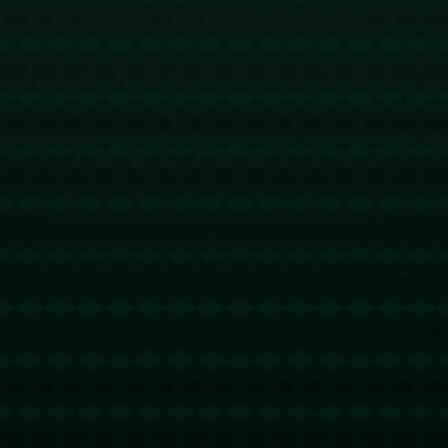
而拉菲尼亞憑藉速度優勢和左腳技術也在多場比賽中斬獲關
鍵進球。然而，他們在俱樂部未來計劃中的定位卻並不匹配
巴薩當前的財務目標。
在這樣的情境下，球員“不願離隊”毫無疑問成為了一柄雙刃
劍。**從球隊管理層的角度來看，這是一種無奈的損失；而
對於球員來說，卻是明智的選擇**——畢竟能夠留在歐洲一
線俱樂部，且保住現有合同的利益，已然是相當穩妥的方