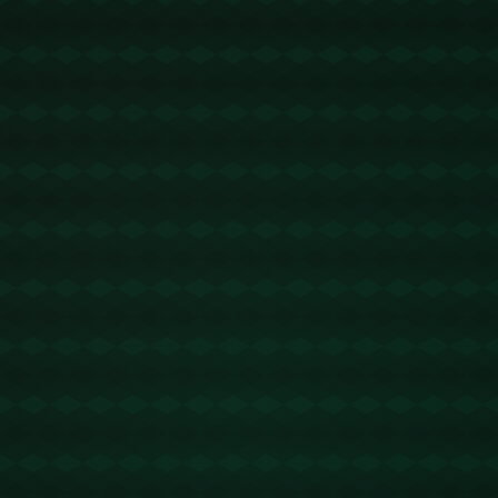
“毒藥”。
德容作為一名中場核心球員，自2019年加盟巴薩以來，表現
雖然穩定，但他高昂的薪酬條件已成為俱乐部的重担。2022
年夏窗，巴薩試圖將德容出售至曼聯，創造轉會收益並減輕
財政壓力。然而，*德容堅持完成現有合同的立場*讓這筆交
易最終無疾而終。而拉菲尼亞作為巴薩在2022年斥資偏高簽
下的邊鋒，也未能讓俱樂部滿意其場上表現。因此，巴薩希
望將他出售以獲得現金流。然而，拉菲尼亞的拒絕離隊態
度，進一步讓俱樂部陷入窘境。
### **欠缺靈活性，轉會計劃停滯**
在現代足球中，轉會市場的成功往往要求俱樂部具備足夠的
靈活性，尤其是在處理球員離隊問題時。巴薩的困境恰恰來
自於他們*缺乏靈活轉圜的空間*。不僅高薪球員的態度強