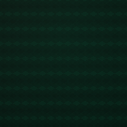
以及迅捷反击**是他们赢得比赛的关键因素。
从个人角度来看，罗德里的70场不败更是令人叹为观止。作
为曼城的中场核心，罗德里在攻防两端都发挥着至关重要的
作用。他出色的洞察力和防守拦截能力使得对手难以突破曼
城的防线。同时，他也能及时输送关键传球，为前锋创造得
分机会。这种效率使得罗德里在众多比赛中扮演了无可替代
的角色。他的稳定表现不仅仅是个人天赋的体现，更是常年
努力训练的成果。
通过分析其他球员与球队的案例，可以得出以下一些见解。
例如**利物浦的范迪克**，他在加盟利物浦的前两年中帮助
球队保持了极高的不败率，这是团队协作与个人卓越能力相
结合的典范。与罗德里类似，范迪克也是通过提升防守的稳
固性以及指挥队友进行有效配合来提升整个球队的表现。因
此，从案例中可以看出，一个优秀的球员不仅要具备个人能