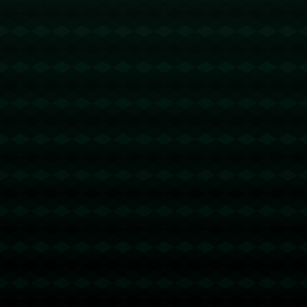
上一篇：C罗补时造点，他走到马内身边让马内来主罚47亮136回复.
下一篇：[哈！来且了]20250208 沙晓岚、隋文静解密亚冬会开幕式.
联系方式
CONTACT US