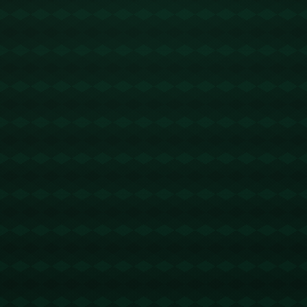
**战术之变，适应现代足球**
自莫耶斯离开后，爱华顿经历了多次教练更迭和战术调整，
但并未能稳定在理想的排名中。现代足球不断发展，攻守平
衡和快速反击成为关键。莫耶斯虽以传统战术著称，但在近
年的执教生涯中，他也逐渐适应和采纳了一些现代战术理