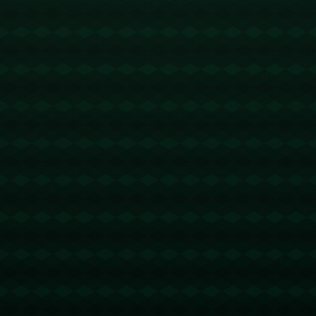
念。他将在爱华顿引入更为灵活的*反击策略*和*高效的进
攻套路*，这可能会成为球队应对英超强敌的有效武器。
**心理建设，重拾信心**
作为一个老道的教练，莫耶斯深知团队心理对比赛结果的潜
在影响。他的*教练哲学*强调球员的心理建设和团队文化的
建立。在俱乐部因为长期糟糕的成绩而士气低落之际，莫耶
斯能够通过心理辅导和励志谈话激励球员，让他们重拾自
信、团结一致，继而提升比赛状态。这种内在的改变，有可
能比任何技术和战术调整都更为重要。
**案例分析：西汉姆联的成功启示**
在执教西汉姆联期间，莫耶斯成功地将这支中游球队提升至
欧战区，并稳定保持在英超第一集团，这一成功经验为他在
爱华顿的第二次挑战提供了坚实的基础。在西汉姆联，他通