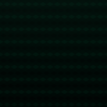
过清晰的*季前规划*和*针对性补强*构建了一个攻守兼备的
体系，带来了卓越的成绩。这样的策略同样适用于爱华顿，
尤其是在急需脱离降级区压力的现状下。
总之，大卫·莫耶斯的回归不仅带来了一份怀旧的情感，更
为爱华顿注入了一剂强心针，在*英超联赛竞争日益激烈*的