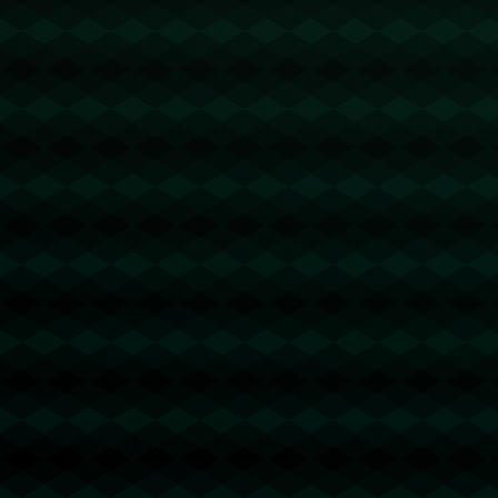
**实例分析：沙迦的比赛战绩**
具体分析，过去几年中在沙迦进行的几场世预赛中，中国队