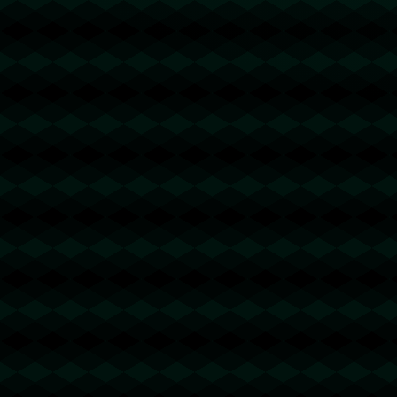
中，球队以绝对优势击败对手，全场气氛高昂，球员们的表
综上所述，40强赛的易地早有规划，沙迦成为“国足福地
上一篇：英超利物浦新赛季赛程安排 揭幕战将对阵升班马.
下一篇：复出后首战表现不佳！太阳强力投手需要抓紧时间找
联系方式
CONTACT US
金年会
电话：0311-9227090