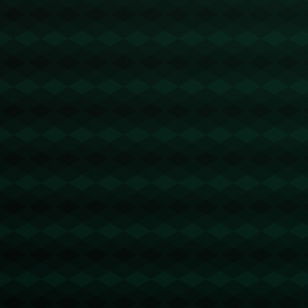
的便利。首先，与中国的大部分城市相比，沙迦拥有较为稳
**过往记录的显著影响**
沙迦之所以被称为“国足福地”，并不是没有依据的。历史
的信心。**关键词：历史成绩**。不仅如此，良好的过往
**媒体的积极营造**
在国际赛事中，舆论和媒体的作用常常不容小觑。这一次也不
事营造了乐观的氛围。这样的积极宣传不仅提升了球员的士
**球员们的真情实感**
通过采访得知，很多国足队员也表示，沙迦这个地方让他们
次在沙迦比赛，我都感觉到无比兴奋，仿佛有一股无形的力