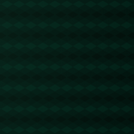
易地比赛看似是一时的临时决定，但实际上早有预谋。在更换
、气候条件以及文化氛围都为中国队的准备和发挥提供了极大