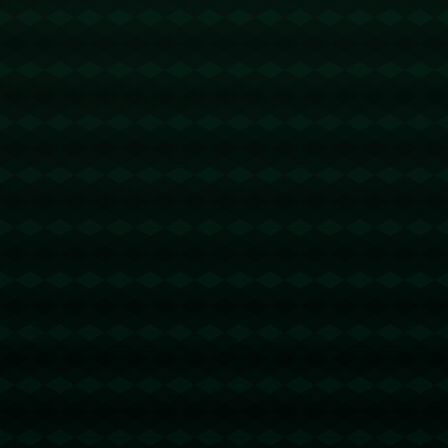
是不可忽略的。而詹姆斯作为队中极具影响力的球员，无疑
承受了更大的压力。
**数据分析与未来展望**
值得一提的是，通过详细的数据分析，湖人队在进攻效率、