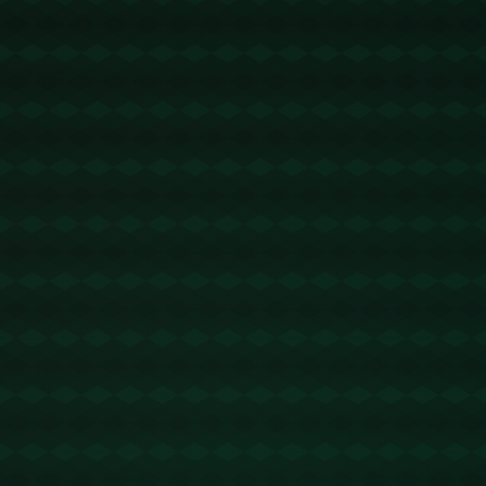
成了“魔幻”般的负面纪录。面对五场比赛中的四场失利，湖
人队不仅打破了球队历史的一项纪录，更将勒布朗·詹姆斯
推向舆论的焦点。本文旨在揭示这一**魔幻一周**背后的原
因及其影响。
作为联盟中最受关注的球队之一，湖人队的每一次比赛都牵
动着全球球迷的心。然而，这次接连的失利让许多人感到困
惑。从赛季初期的良好开端，到这次令人费解的连败，湖人
队似乎遭遇到了前所未有的挑战。
**战术失误与人事调配不当**