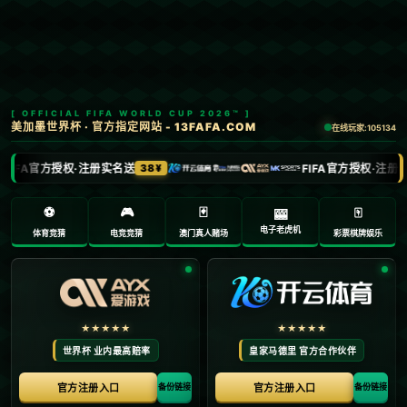
湖人遭遇5战4败！创队史最魔幻一周，老詹现
身战犯.