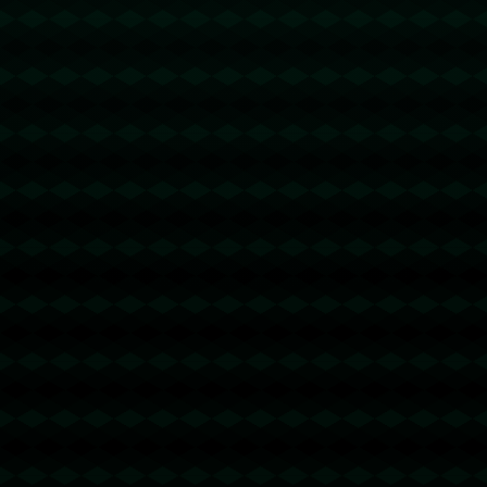
上一篇：安切洛蒂與埃弗頓俱樂部達成友好和解 稅務爭議得以解決.
下一篇：阿裏納斯之子在兩場比賽中得到90分 單場拿下56分 跳級參加2026年選秀.
联系方式
CONTACT US
金年会
电话：0311-9227090
传真：0311-9227090
手机：18731054536
Q Q： 898573077
邮箱：admin@zh-jinnianhui.com