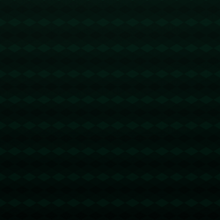
尽管台风“桃芝”正在减弱，但依然提醒我们，*自然灾害的
不可预测性和潜在危害*。未雨绸缪、积极应对，才能最大
限度地保障我们与家人的安全。希望这次预警能提高公众的
风险意识和防范能力，积极应对未来的天气挑战。