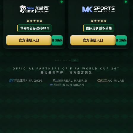
发布时间：2026-05-18
**台风蓝色预警：“桃芝”强度减弱 广东福建沿海等地有大
风**
在台风频发的季节，关注气象预警信息对保障生命财产安全
至关重要。近期，**台风“桃芝”虽然强度有所减弱，但广
东、福建沿海等地仍将面临强烈的大风天气**。了解这一现
象的背景以及对生活的潜在影响，有助于提高防灾减灾的意
识和能力。
台风“桃芝”的生成和演变，是今年台风季的一个典型案例。
虽然它的强度正在减弱，但依然带来了大风和降水的威胁。
**台风通常伴随着强风暴雨**，此种天气或许导致海上航行
和沿海生产活动受到影响，例如渔船作业与滨海建筑施工。
在台风影响下，**广东和福建沿海地区的居民需特别注意出