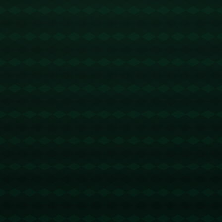
过各种媒介，如手机应用、电视、网络等，公众可以及时获
得最新的天气预警信息。**“桃芝”台风的预警发布，使各界
提前做好准备以减少可能的损失**。
此外，家庭应准备好紧急应对物资，例如蜡烛、手电筒、饮
用水和食物储备。对于住在低洼地区的居民，了解附近应急
避难场所的位置也至关重要。