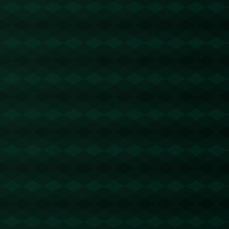
，雄鹿完成复仇.
，太阳队的布克虽然砍下高分，但依旧无法阻止球队的四连
的复仇策略。
32投仅命中14球*，尽管他的个人得分数据亮眼，但整体