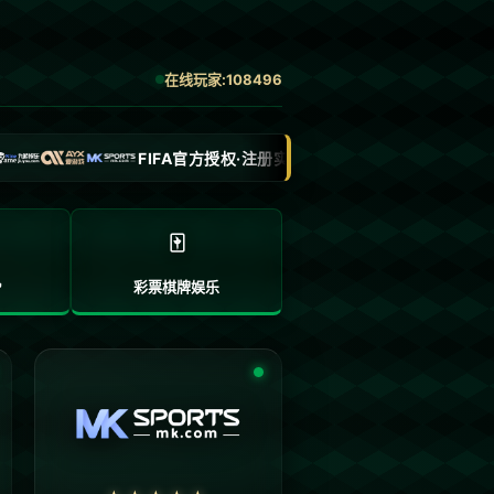
0311-9227090
admin@zh-jinnianhui.com