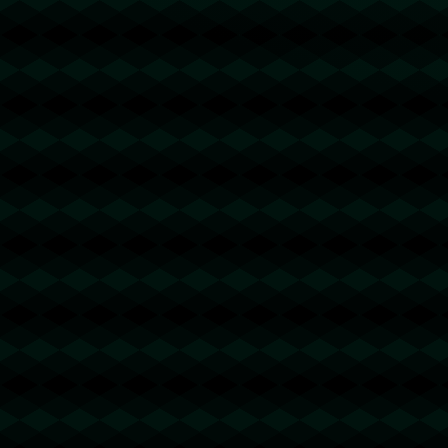
上一篇：广东新援注册延后，郭士强用人遭质疑！辽宁寻找归
下一篇：滄州與浙江已被德轉列入中超球隊名單 遞補只是時間
联系方式
CONTACT US
金年会
电话：0311-9227090
传真：0311-9227090