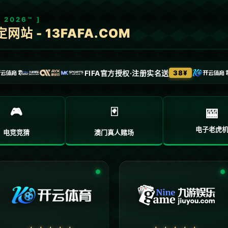
闻中心
联系方式