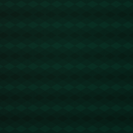
克32中14，字母哥37+11，杜兰特伤缺
发布时间：2026-05-18
安特托昆博的出色表现，实现了对菲尼克斯太阳的成功复仇。这场比赛中
文将详细分析这场精彩对决如何产生，并探讨太阳队连败的原因及雄鹿队
太阳队来说，最显而易见的问题就是进攻端的无力。*德文·布克在比赛中
进攻战术需要反思的一部分。