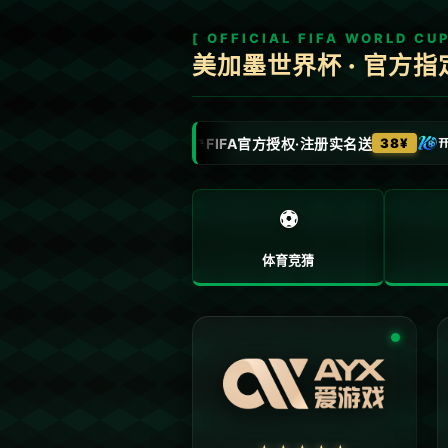
首页
公司简介
产品中心
新