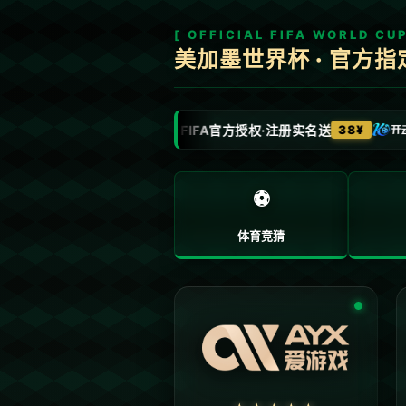
首页
公司简介
产品中心
新