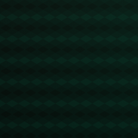
Jokic）和*安东尼·戴维斯*（Anthony Davis）
**二、体重控制的必要性**
体重对NBA球员来说非常重要，控制好体重不仅能提升球
合来看，恩比德的运动天赋非常出色，但超重会影响他的体
**三、现实案例分析**
*举例来说，* *扎克·拉文*（Zach LaVine）在
**（LeBron James）也在职业生涯的后期不断调整自