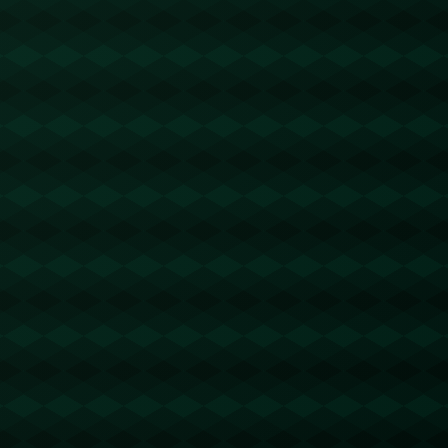
是希望*恩比德*能够减轻负担，提升他的整体比赛表现。综
球员来说，合理的体重控制无疑会带来更多的优势。**
高了他的竞技水平和灵活性。再比如，**勒布朗·詹姆斯