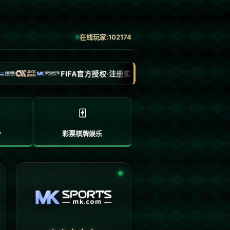
0311-9227090
admin@zh-jinnianhui.com