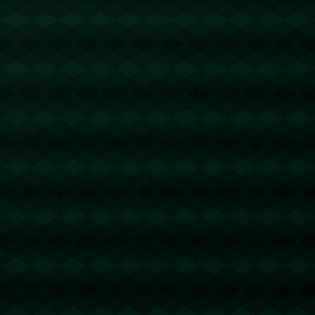
，也是长时间稳定发挥的关键。一些教练和医学专家一致认
及传球组织等多种技能。*例如*，**布鲁克·洛佩斯