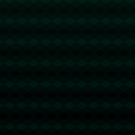
佣专属的营养师和体能教练**。通过科学合理的训练方法和饮食方案，可