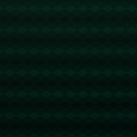
更容易受到伤病困扰*。保持一个合理的体重不光是对个人健康的重要保障
内，他的职业生涯会更加长久，且比赛表现也会更加出色。
要具备内线得分和防守能力，还需要提升外线投篮、拉开空间、快速转换以
能防守也能外线投篮的中锋，极大地增加了自己的战术价值。