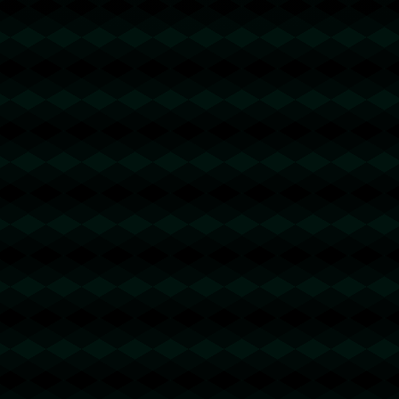
好地发挥自身潜能。
健康关注，也是为现代篮球发展方向提供的重要参考。NBA的中锋们逐渐
.
姓名