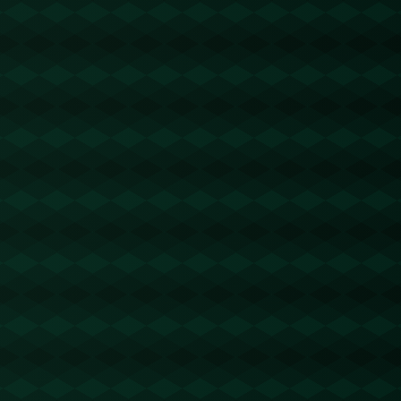
硬凿的中锋了.
ousins）的观点就揭示了这一趋势，特别是对*乔尔·恩比德
建议，更是对整个NBA球星发展方向的进一步探讨。
面的球员方向发展。*如尼古拉·约基奇*（Nikola