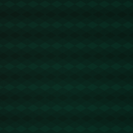
德需要减重36斤 现在NBA不需要靠吨位
发布时间：2026-05-18
硬凿的中锋了 ——现代篮球的变革与发展**
力的打法已经不再适合联盟的主流风格。**考辛斯**（DeMarcus C
斯认为**“恩比德需要减重36斤”**，这一观点不仅仅是针对恩比德个人的
置更注重身体对抗和内线执行力，但是，近年来许多优秀的中锋正在向更加全