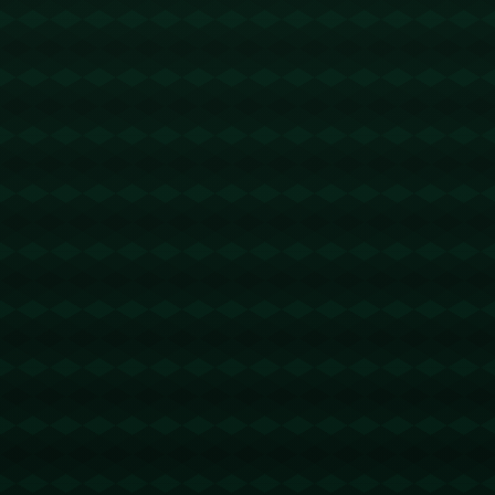
当地球迷的支持，还让全球范围内的篮球迷关注到了他们。
而他们的背后，是多年来积累的科学管理模式与精准的选秀
策略。
### **经验借鉴：勇士给火箭的参考价值**
尽管火箭的未来依然充满未知数，但勇士崛起的经验也为其
提供了宝贵参考。科尔的评价中似乎也含蓄地强调了这一
点：**从年轻球队到总冠军球队并非一蹴而就，而是一个极
具耐心和策略性的过程**。正如曾经的斯蒂芬·库里、克莱·
汤普森和德雷蒙德·格林，他们的成功不仅靠天赋，还靠日
复一日的磨合与稳定的管理层决策。