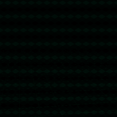
联系方式
CONTACT US
金年会
电话：0311-9227090
传真：0311-9227090
手机：18731054536
Q Q： 898573077
邮箱：admin@zh-jinnianhui.com
地址： 贵州省六盘水市盘县珠东乡
姓名
电话