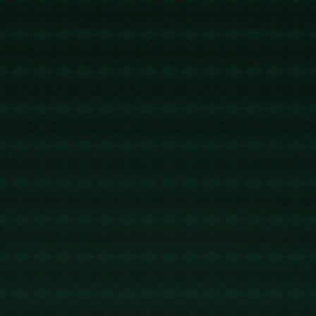
火箭选择了全力重建。近年来，随着几位高顺位新秀的加
入，比如杰伦·格林、阿尔佩伦·申京和小贾巴里·史密斯，**
火箭逐渐蜕变为一支极具活力的年轻球队，其竞技精神和潜
力不可忽视**。
科尔对此给予了高度评价，他指出，“火箭队不仅仅是在努
力赢得比赛，更是在塑造一支象征未来的年轻球队。”这种
评价揭示了火箭所承载的独特含义：在重建期间，他们坚持
以年轻球员为核心，注重培养和团结，而非以急功近利的方
式寻求快速成功。
### **对决释放深意：年轻与老牌的碰撞**
在火箭近期与勇士的比赛中，我们再次看到了新生代球队与
老牌强队之间的碰撞。勇士队作为卫冕冠军，多年来以“死
亡五小”和三分球革命统治联盟，而如今的他们正面临阵容