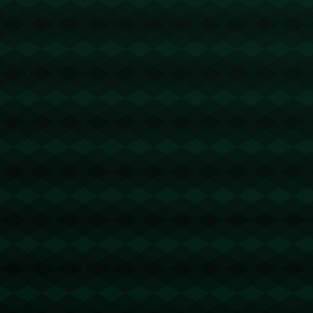
獻。這次復出，不僅代表他個人的回歸，也為英格蘭國家隊
### 英格蘭隊的未來發展：斯特林能否再次成為關鍵
回顧此前賽事，斯特林的出色表現一度被視為幫助英格蘭突
的比賽中接連進球，直接帶領英格蘭進入淘汰賽。