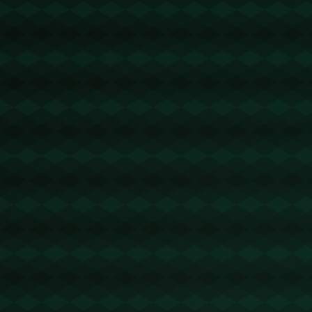
### 英格蘭足協確認斯特林今日歸隊：復出後的影響與未來
在英格蘭足壇，明星球員的一舉一動往往能引起千萬球迷的關注。
媒體焦點。英格蘭足協正式確認，斯特林今日將歸隊參與國