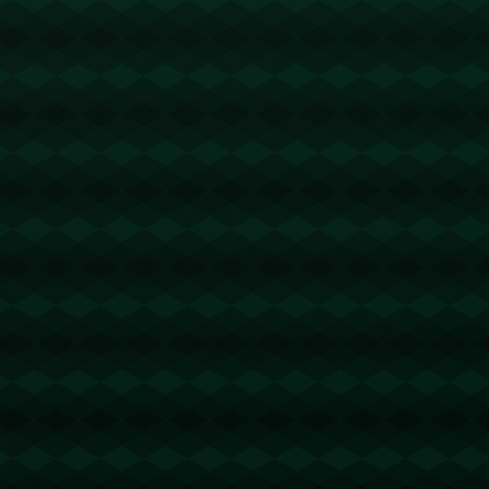
的未來比賽提供了更穩定的保障。
破戰術困局的良藥。在2020年歐洲盃晉級期間，斯特林曾多次以決定性