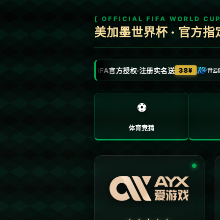
首页
公司简介
产品中心
新