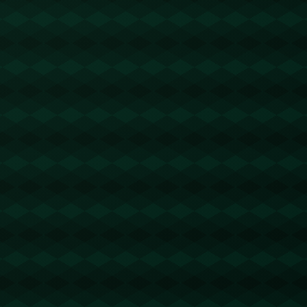
的門前終結能力扮演著關鍵角色。他的速度和技術使他能撕裂對
格蘭國家隊進攻系統中不可或缺的一枚棋子**。
來增強進攻端的威脅。斯特林的回歸，不僅能提升國家隊的
員而言，激烈的賽季和高強度的訓練往往會帶來身心上的極
業精神，始終積極保持身體狀態，並隨時準備為國家隊做出貢