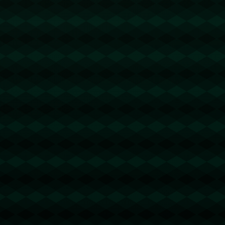
強。在與意大利、德國等傳統勁旅的對決中，英格蘭需要像斯特林這樣的
與其他前鋒如凱恩和福登的默契配合，也將是英格蘭屆時爭奪勝利的重要