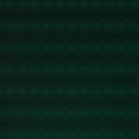
：安帅442出击 曼城旧将顶替贝林厄姆
发布时间：2026-05-18
姆皇小熊冲锋**