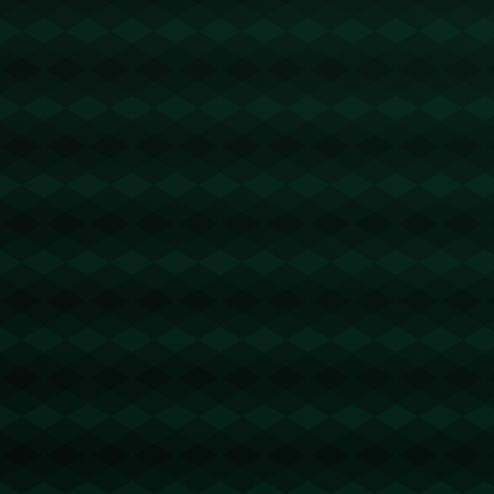
**姆皇与小熊的锋线组合**
年轻的维尼修斯（绰号“姆皇”）和罗德里戈（被称作“小熊
世已经多次在关键比赛中为皇马带来胜利。这对组合不仅能
**战术与心理的博弈**
赫罗纳虽然在纸面实力上逊色于皇家马德里，但他们的快速