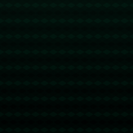
个的经典瞬间，也在比赛中传递出**积极拼搏的体育精神
**。随着赛事的深入，这对组合将在更多的比赛中继续展现
他们的非凡实力，为观众带来更多精彩的比赛。