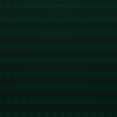
**顶尖实力的完美体现**
林高远和刘诗雯这对组合在此次比赛中实力全开，不但展现
了他们的**个人能力**，更展示了他们非凡的合作能力。这
场比赛是对他们日常训练成果的检验，也是他们为接下来的
赛事奠定信心的一次胜利。在面对挑战时，两人冷静的选择
以及敏锐的判断力，这些都无疑是他们走向胜利的重要因
素。