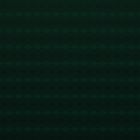
正以更平衡的方式推進比賽，同時保障所有參與者的福祉。
**
### **案例分析：球員身體恢復的重要性**