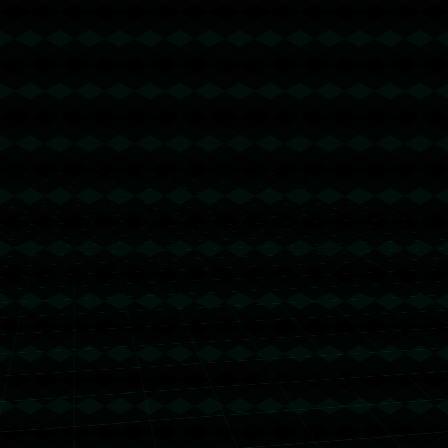
联系方式
CONTACT US
金年会
电话：0311-9227090
传真：0311-9227090
手机：18731054536
Q Q： 898573077
邮箱：admin@zh-jinnianhui.com
地址： 贵州省六盘水市盘县珠东乡
姓名
电话