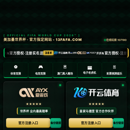
3年1.2亿美元！英格拉姆正式续约猛龙 联手巴
恩斯开启新时代.