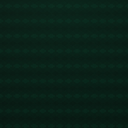
猛龙队的管理层看中了英格拉姆的多面手特质。他不仅能在
小前锋位置上发挥核心作用，还能为队友创造空间。他的加
盟无疑给猛龙带来了无可估量的战术灵活性。巴恩斯作为
**NBA**历史上最年轻的年度最佳新秀之一，自进入联盟
以来就备受关注。他与英格拉姆的组合将成为猛龙进攻与防
守两端的双核动力。这个搭配，不禁让人联想到当年猛龙的
“**双枪组合**”——德罗赞与洛瑞，他们的默契合作为猛龙
赢得了一座全新的总冠军奖杯。
球队的长期规划中，此次英格拉姆的签约象征着猛龙坚定不
移的重建决心。在这个充满挑战的联盟中，每一个有志于争