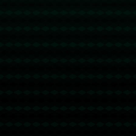
上一篇：本赛季五位数据骤降的顶薪球星：范乔丹4284万，场均仅14.6分.
下一篇：徐杰赛后表示：起初有些紧张，感谢教练的鼓励和队友的支持.
联系方式
CONTACT US