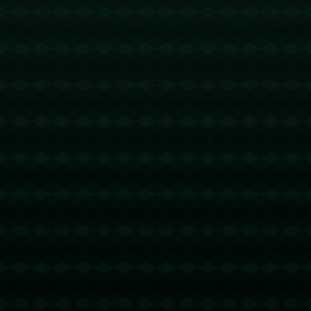
从战术角度上分析，英格拉姆在**进攻**端的多样性和巴恩
斯在**防守**上的活力，将完美互补，形成一个难以被对手
轻易破解的组合。**巴恩斯**的运动能力和进攻组织能力将
让英格拉姆有更多的机会在外线发起进攻，创造更多的得分
机会。这样一种“**攻防一体化**”的战术思路，无疑将使猛
龙在面对竞争对手时有更持久的优势。
总的来说，英格拉姆与猛龙的续约为球队提供了晋升的契
机。这是一场双赢的交易，无论对球员还是团队都充满了积
极的期待。在NBA未来几年的激烈竞争中，猛龙队将迎来
一个崭新的征程，期望与梦想在此交织，成就光辉。