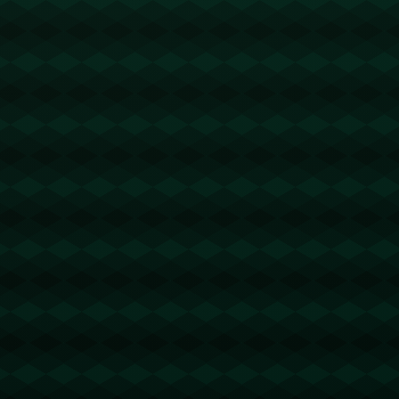
、滑翔伞、私人飞机驾驶模拟等，极大地丰富了参与者的体验。许多公司通
的销售额同比增长了50%，这表明消费者对航空运动产品的需求正在上升