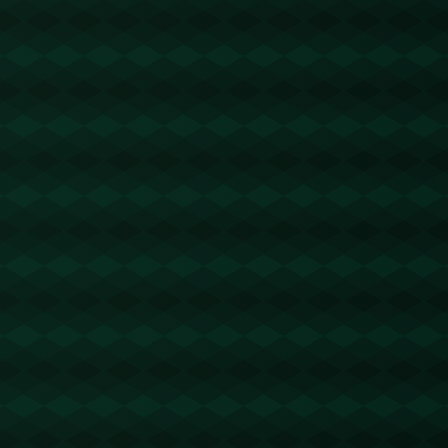
了约30%，这些游客不仅参与了航空运动，还利用机会探索