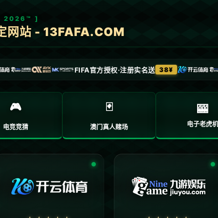
闻中心
联系方式