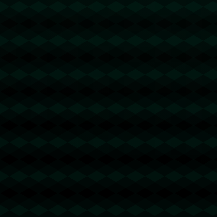
不仅如此，**航空运动展示季**还通过市场推广与技术
生。这种多方合作模式不仅驱动了科技产业的发展，还为其
一个成功的案例是某家具有前瞻性的无人机厂商，通过与活
并购买产品。在活动结束后，该厂商的市场占有率提高了1
**北京航空运动展示季**的成功不仅体现在吸引航空爱
种新的经济生态。这种创新模式不仅提升了各产业间的合作