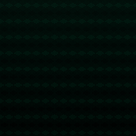
战术的制定与执行，更在于球员间的默契与信任。**
通过这场经典逆转战役，湖人再次宣布了他们在联盟中的竞
争力，也为观众们呈现了一场篮球艺术的盛宴。相信这场比
赛将在未来很长时间里被津津乐道，同时也成为湖人历史上
一段闪亮的篇章。