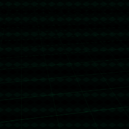
电话
邮箱
内容
提交
Copyright 2024
金年会·「中国」官方网站
All Rights by
金年
会