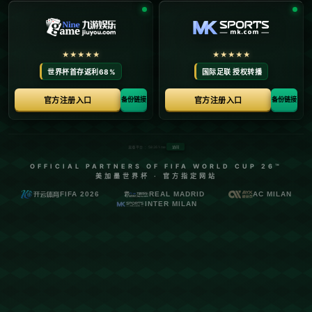
发布时间：2026-05-18
在法甲第15轮的比赛中，巴黎圣日耳曼以2-0击败洛里昂，
再次展示了他们在**法甲联赛**中的统治力。这场比赛不仅
是姆巴佩和基恩的精彩表现，也是一场战术上的胜利。**姆
巴佩**通过点球为巴黎圣日耳曼首开纪录，而基恩则利用他
的敏锐嗅觉将比分扩大。这场胜利不仅为球队争夺联赛冠军
增添了重要砝码，也让人们对这一支天赋异禀的球队有了更
多期待。
**开局的战术布置**
巴黎圣日耳曼在这场比赛中展现了**高超的战术布置**。主
教练对球队进行了一些调整，使得中前场的配合更加流畅。
球队在开局阶段并没有急于进攻，而是通过控球压制对手，
耐心寻找破门良机。这种策略使得洛里昂在**防守上感到压