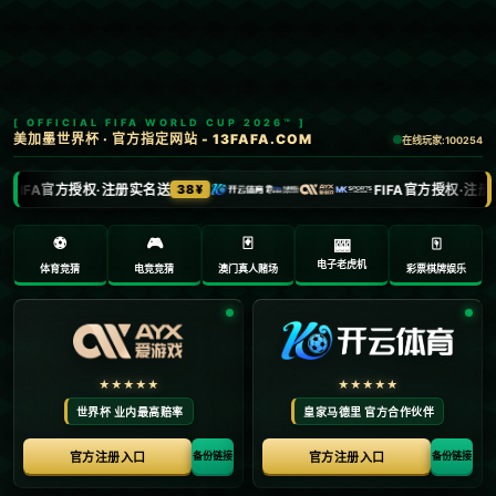
法甲第15輪巴黎聖日耳曼2-0洛裏昂 姆巴佩點
球破門基恩擴大分數.