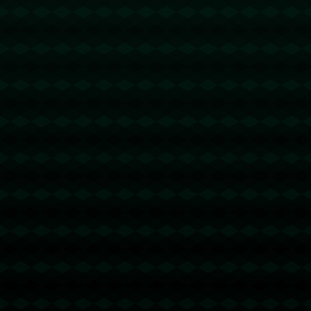
这场比赛的胜利使巴黎圣日耳曼在联赛积分榜上占据了**更
有利的位置**。然而，随着赛季的推进，球队仍需面对来自
**摩纳哥、里尔**等强队的挑战。这就要求球队在**进攻多
样化**和**防守稳固性**上同时发力。通过继续优化战术和
提升球员之间的配合，巴黎圣日耳曼有望在竞争激烈的法甲
联赛中保持强势。
总之，本场对阵洛里昂的胜利不仅是一次技战术的成功展
示，也是对巴黎圣日耳曼战斗精神的最佳诠释。**这支球队
正在通过努力与智慧，朝着法甲冠军的目标坚定前行**。
上一篇：加克波：努涅斯進球出色表現！.
下一篇：瓊斯自信地宣稱自己是後衛 並認為郭艾倫是最頂尖的中國球員.