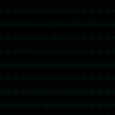
联系方式
CONTACT US
金年会
电话：0311-9227090
传真：0311-9227090
手机：18731054536
Q Q： 898573077
邮箱：admin@zh-jinnianhui.com
地址： 贵州省六盘水市盘县珠东乡
姓名
电话