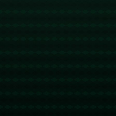
线，但他们的努力值得肯定。这样的进程暗示着巴黎圣日耳
曼在联赛中所面临的竞争依然激烈。
**展望未来的竞争**