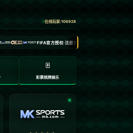
0311-9227090
admin@zh-jinnianhui.com