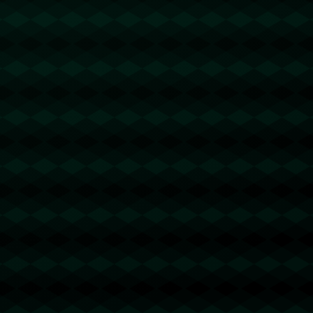
场上表现而闻名，他的转会不仅是个人职业生涯的新篇章，
不仅能提升他们个人的水平，也为中国足球的发展打下坚实
的技战术变化。**通过引入高水平外援**，大连队不仅提
*引入年轻潜力股*和国际经验丰富的球员，既能保证阵容活
赛水平的提升。对于中超未来的发展，这些引援可能只是一
现。这个赛季，中超联赛必将带来更多精彩的比赛，值得所