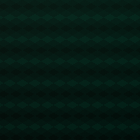
了国内外球迷的广泛关注。从泰山队可能签约唐创，到葡甲联赛官宣广州
度和敏锐的战术意识被众多球队所关注。泰山队在最近几个赛季中战绩出
过*精准引援*，继续保持对冠军的冲击力，这样的策略无疑将帮助他们