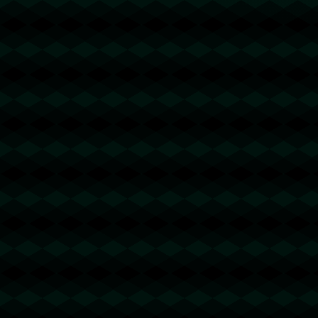
上一篇：2k桂教授来了可惜第一个视频就发错区了9亮16回复.
下一篇：快船一场落败排名下滑第八，骑士常规赛豪取60胜稳
联系方式
CONTACT US
金年会
电话：0311-9227090
传真：0311-9227090
手机：18731054536
Q Q： 898573077
邮箱：admin@zh-jinnianhui.com