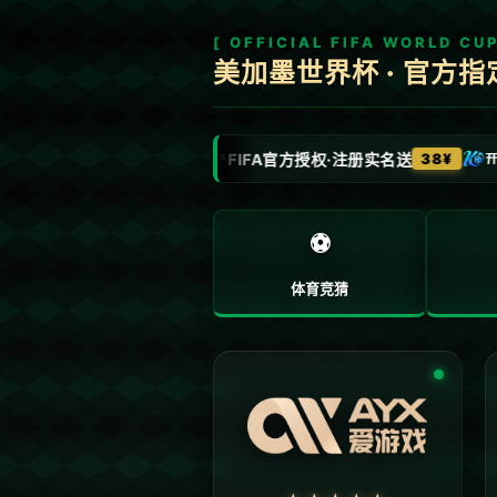
首页
公司简介
产品中心
新