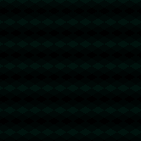
居东部榜首.
姓名
电话
邮箱
内容