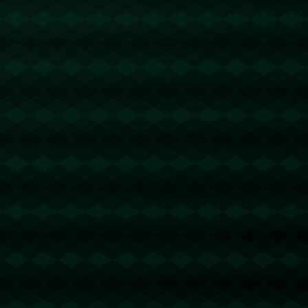
佳，在与俱乐部和国家队之间做出平衡选择时，同样面临艰难
球队的竞争力。因此，球队管理层应加强与球员的沟通，制
及球迷都应辩证地看待这一事件，以期从中获取更多经验和启