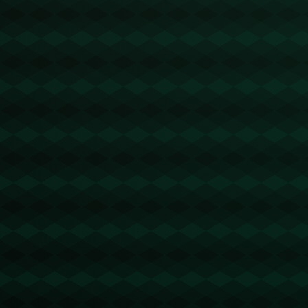
了可靠保障。这次*入选欧洲杯名單*，不仅是对他个人能
**缺席背后的考量：**
然而，在大连外援无缘参加*第二阶段賽事*的背后，值得
次，个人与团队的安排也是球员们考虑的重点。有时，球员