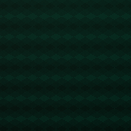
力的肯定，也为大连足球赢得了更多国际关注。
深思。首先，体能和伤病问题一直是球员们面临的重大挑战。在繁重的赛
需要在俱乐部和国家队之间做出抉择，以便更好地规划自己的职业生涯。