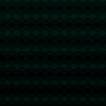
大连足球*在国际舞台上的影响力及知名度无疑都得到了提高，而这位外