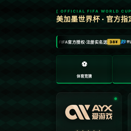
首页
公司简介
产品中心
新