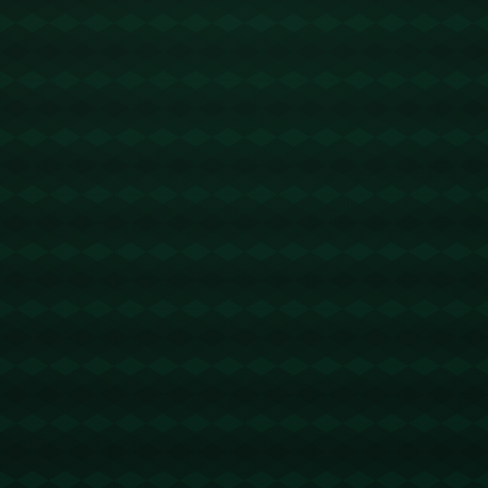
成了显著的威胁，让皇家社会防线措手不及。
**接下来面对里昂的挑战**
下一场比赛中，里昂将**成为**曼联新的挑战。里昂以其坚
韧的防守和快速反击闻名于各大联赛。这次对决将会对曼联
的防守系统提出新的挑战。里昂的**阵容**中有多名球员在
比赛中的表现非常活跃，他们的技术和速度将对曼联形成巨
大压力。
**里昂的战术特点**在于中场的组织和前场的全面压制。曼
联需要加强在中场的控制，并通过更快的传递和沟通来打破
里昂的紧密防守。历史数据显示，在过去的对阵中，里昂曾
多次逼近四强，**这次对阵曼联也是他们证明自己的良机
**。
**热刺与法兰克福的对决：悬念迭起**