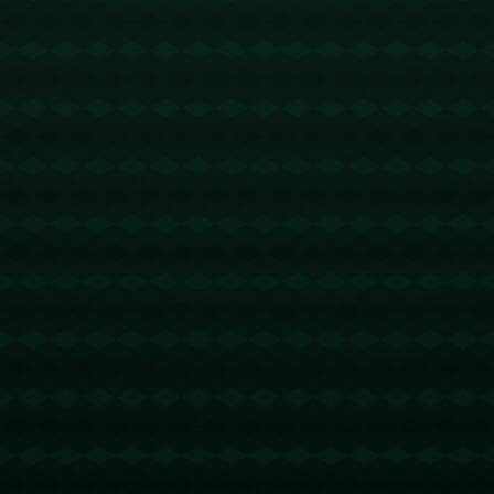
与此同时，热刺将在下轮迎战法兰克福。热刺本赛季的表现
虽然略有起伏，但在欧联杯赛场上一直保持着中规中矩的发
挥。法兰克福凭借其**强大的攻击线**和顽强的斗志，已在
本赛季的欧战中斩获不俗成绩。
**对比以往战绩**，法兰克福在面对英超球队时往往能够展
现出顽强的战斗精神，这次对阵热刺无疑是一场考验。热刺
需要在后防线以及中场进行人员调整和战术升级，以应对法
兰克福不断施压的攻势。