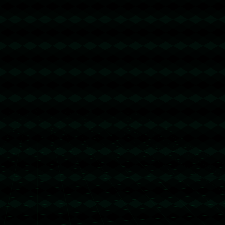
下一篇：切爾西傷員復出情況：詹姆斯、穆德裏克、拉維亞或將出戰伯恩茅斯！.
联系方式
CONTACT US
金年会
电话：0311-9227090
传真：0311-9227090
手机：18731054536
Q Q： 898573077
邮箱：admin@zh-jinnianhui.com
地址： 贵州省六盘水市盘县珠东乡
姓名