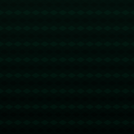
---
### **总结：信心与实力并存，国足全力冲刺**
本场比赛，中国队不仅迎来了**两名核心球员的回归**，还
可能目睹**王钰栋**的突破式成长。在这场关乎出线命运的
较量中，信心与策略同等重要。让人期待的是，国足能否在