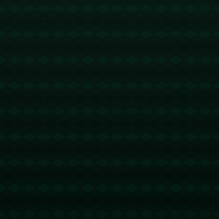
---
### **澳大利亚挑战巨大，国足需冷静应对**
尽管有两名主力驰援和新秀助阵，但不可否认，澳大利亚是
一支实力强大的队伍，其身体素质、战术纪律和在高水平赛
事中的丰富经验都是国足的重要挑战。从此前的交战记录来
看，两队的差距主要体现在*身体对抗*和*高球争顶*环节。
澳大利亚队前锋马修·莱基和中场核心穆伊的发挥，将对国
足防线形成重大威胁。因此，蒋光太的回归尤为关键。他不
仅需要在禁区内进行层层防守，还需联合队友，在中场就切
断澳大利亚核心球员与锋线的链接。王钰栋若能登场，他的
组织能力将起到穿针引线的作用，用更多脚下渗透克制对手
的高位逼抢战术。同时，在比赛中坚持主动控球、快速出球
的策略，将是国足击破对手密集防守的关键。