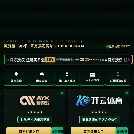
国足VS澳大利亚天王山之战，2名主力球员驰
援，新秀王钰栋或迎首秀.