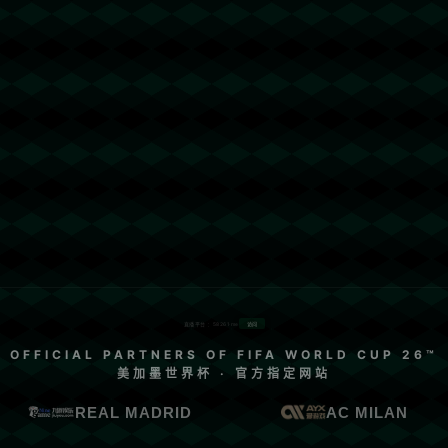
姓名
电话
邮箱
内容
Copyright 2024
金年会·「中国」官方网站
All Rights by
金年会