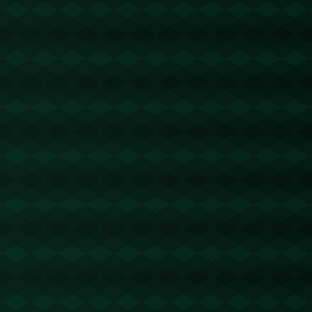
2888元.
自中乙联赛的兰州陇原竞技足球俱乐部，其年票价格竟然高
过去几年中不断提升其球队实力，并致力于为球迷提供更优质的