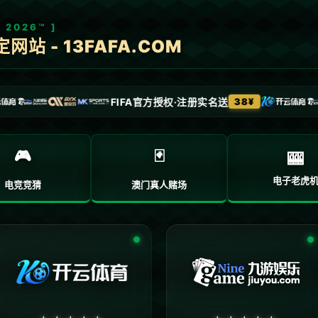
闻中心
联系方式