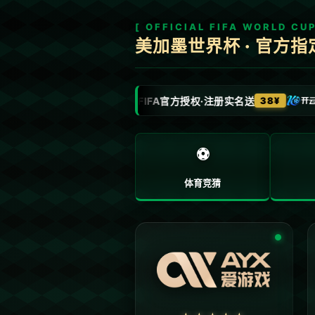
首页
公司简介
产品中心
新