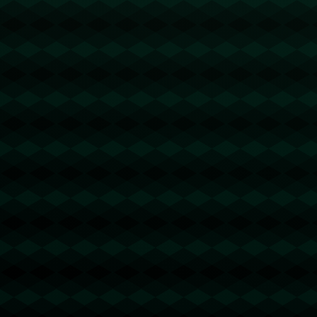
将兰州陇原竞技的票价与其他中乙联赛球队进行比较，可以
的增值服务项目，已成为常规票价的一部分，使得许多球迷
**球迷群体的经济水平**
此外，兰州的球迷群体经济水平的提升也不可忽视。近年来
**。兰州陇原竞技精准捕捉这一市场动态，使得高价年票
**引入明星效应与媒体渲染**
不可否认的是，明星效应和媒体渲染也是票价制定的重要因
进带来的不只是场上表现的提高，更是市场价值的提升。这
通过综合分析可见，**兰州陇原竞技足球俱乐部年票价格高
值的观赛体验。未来，随着中国足球市场的进一步发展，相