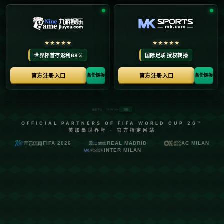
发布时间：2026-05-18
**3中超名将官宣退役：29岁华裔，亚冠+中超冠军得主的
光辉历程**