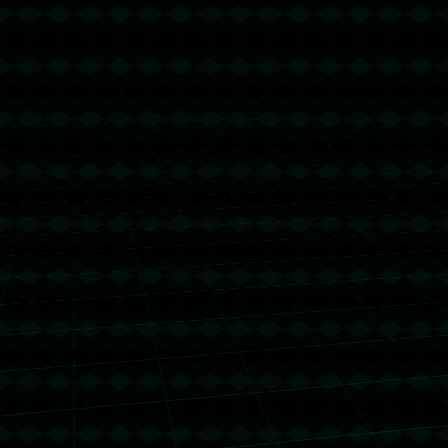
手机：18731054536
Q Q： 898573077
邮箱：admin@zh-jinnianhui.com
地址： 贵州省六盘水市盘县珠东乡
姓名
电话
邮箱
内容