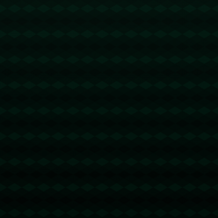
台。
**多年拼搏，退役时刻的理性选择**
尽管只用29年的人生谱写了如此辉煌的足球篇章，但他选择
在这个年纪退役，背后也有着深思熟虑的考量。在职业球员
普遍踢到30多岁时，他的提前挂靴显得更为特别。事实上，
这位**中超名将**早已意识到随着年龄增长，竞技状态可能
会有所下滑，因此他希望在最佳的状态下退役，为自己的职
业生涯画上圆满句号。
**启示与后记**
他的退役不仅为中超带来了一定程度的冲击，也为华裔球员
的职业发展提出了一些新的思考。通过他的事例，我们可以
看到，在竞技体育中，选手们不仅要在巅峰期展现实力，更
需要思考如何在退役后继续发光发热。