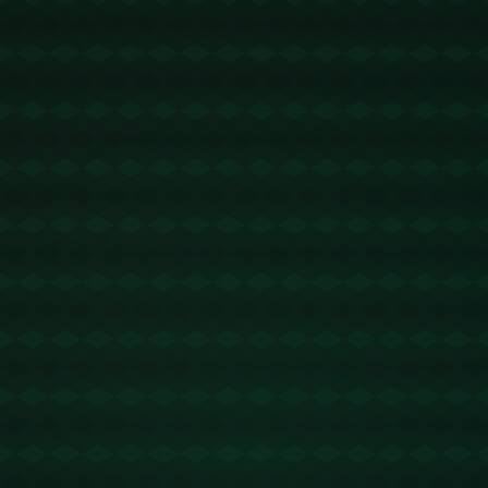
在近日的足坛新闻中，三位中超知名球员宣布退役的消息无
疑让广大球迷感到震惊和惋惜。这其中，**29岁的华裔球员
**尤为引人注目，他不仅曾在亚冠赛场上大放异彩，还为所
在俱乐部多次夺得中超冠军。本文将带您回顾这位球员的辉