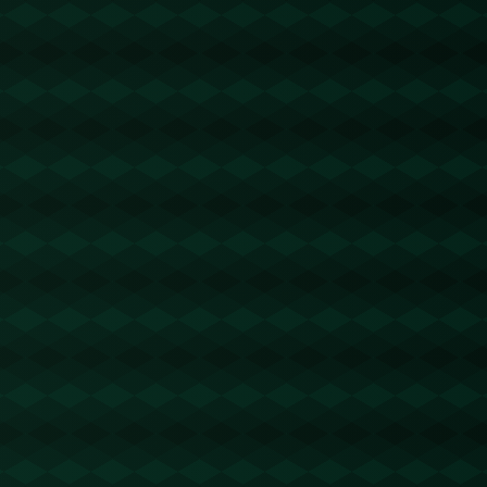
蒂支持续约？.
在这场关于未来去向的讨论中，皇马主帅安切洛蒂似乎对续约