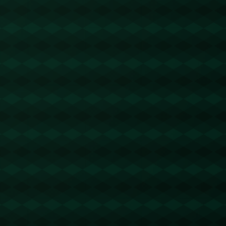
事。**然而，随着年龄增长，莫德里奇续约问题再度浮出水