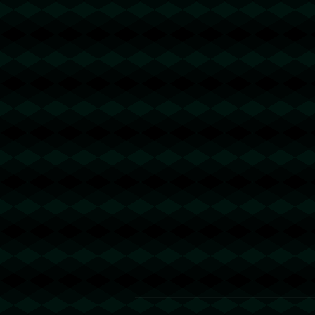
上一篇：两个首轮签！卡梅伦约翰逊！雷霆该冲一把吗？.
下一篇：濃眉表示我們在比賽中非常努力，防守端的相互支持
联系方式
CONTACT US
金年会
电话：0311-9227090
传真：0311-9227090
手机：18731054536
Q Q： 898573077
邮箱：admin@zh-jinnianhui.com
地址： 贵州省六盘水市盘县珠东乡