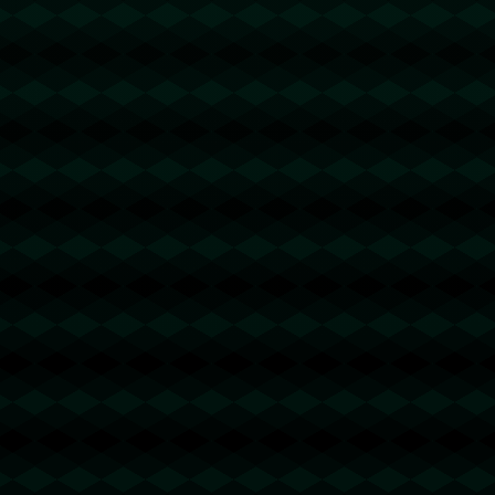
现象，必须从联盟整体环境及球员压力变化入手。一方面，赛程的密集和竞
少，而这场7人驱逐的比赛直接刷新了极限。然而，这并非孤例，2017年火