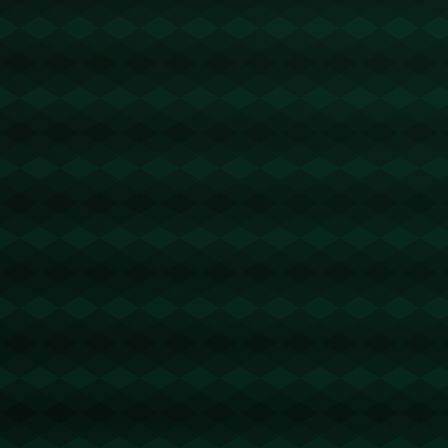
相比勇士，快船在这场“混乱之战”中显然幸运得多。他们
效率却大大降低，全场命中率仅为37%。
NBA分析员指出，*快船虽然借此战排名上升，但驱逐事件