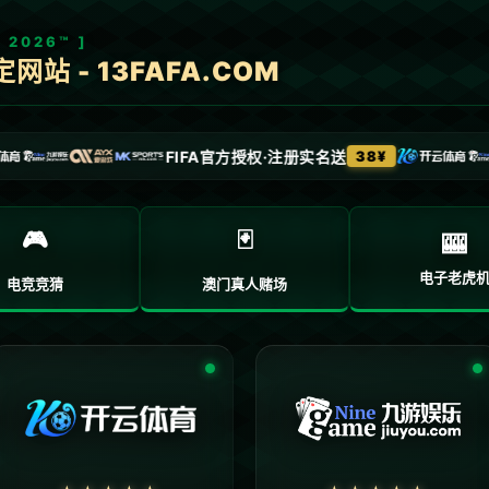
闻中心
联系方式