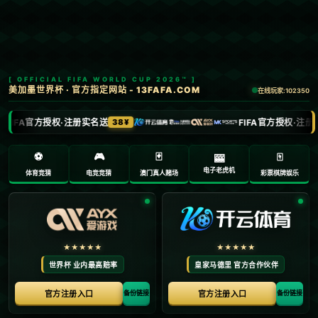
賈西姆退出前未提額外投資17億美元！.
发布时间：2026-05-18