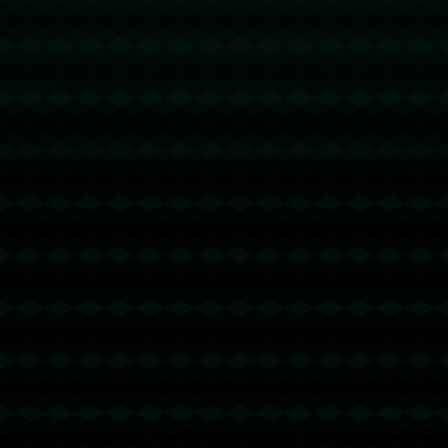
联系方式
CONTACT US
金年会
电话：0311-9227090
传真：0311-9227090
手机：18731054536
Q Q： 898573077
邮箱：admin@zh-jinnianhui.com
地址： 贵州省六盘水市盘县珠东乡
姓名
电话