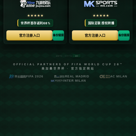
发布时间：2026-05-18
**利物浦vs切尔西十大经典：萨拉赫穿云箭 杰拉德致命滑
倒**
在英超历史上，利物浦和切尔西之间的对决无疑是一场令人
激动不已的比赛。两大俱乐部汇聚了英超的激情与荣耀，无
论是技艺超群的球员，还是无比重要的赛事，都是球迷们津
津乐道的话题。这篇文章将聚焦于过去几年利物浦与切尔西
对决的十大经典时刻，其中不乏萨拉赫的**穿云箭**与杰拉
德的*致命滑倒*这样的经典瞬间。
首先，萨拉赫的那脚**穿云箭**，可以说是近年来利物浦球
迷最为珍藏的回忆之一。在2018-2019赛季，萨拉赫面对切
尔西时的一脚远射，犹如一道闪电直击对手网窝。一时间，
安菲尔德的上空笼罩着红色的狂欢。这一球，不仅将比赛气