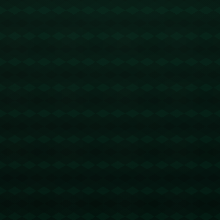
队医及时的干预和专业的治疗显得尤为重要。据相关数据显
示，经过科学的康复计划，绝大多数肌肉水肿的症状能够在
较短的时间内得到缓解和治愈。
**综合治疗方式**通常包括：理疗、专业按摩、冰敷与热敷
相结合的方式，以及必要的药物治疗。这些措施不仅能够有
效缓解运动员的疼痛，还能促进受损肌肉的快速恢复。此
外，科学的康复训练也至关重要，能够帮助球员在恢复后迅
速重返巅峰状态。