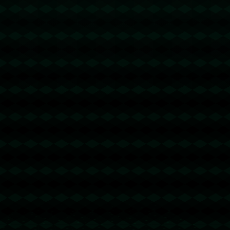
上一篇：沙特前国脚：达瓦萨里目前是沙特最好的球员；点球罚丢很常见
下一篇：意甲-卡瓦尔造希拉乌龙球 尤文图斯1-0拉齐奥
联系方式
CONTACT US
金年会
电话：0311-9227090
传真：0311-9227090
手机：18731054536
Q Q： 898573077
邮箱：admin@zh-jinnianhui.com
地址： 贵州省六盘水市盘县珠东乡
姓名