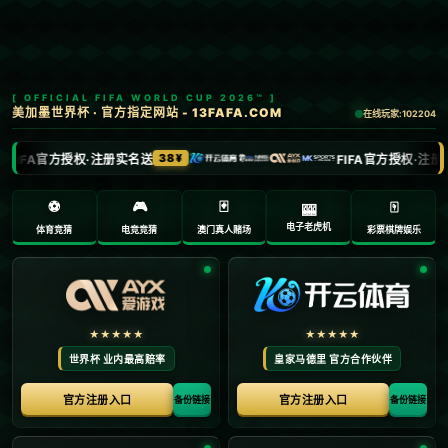
替补登场，20岁的尼科-帕斯迎来阿根廷国家队
首秀