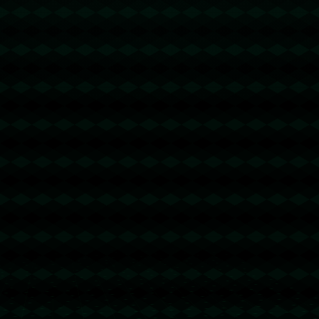
联系方式
CONTACT US
金年会
电话：0311-9227090
传真：0311-9227090
手机：18731054536
Q Q： 898573077
邮箱：admin@zh-jinnianhui.com
地址： 贵州省六盘水市盘县珠东乡
姓名
电话