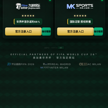
发布时间：2026-05-18
**替补登场，20岁的尼科-帕斯迎来阿根廷国家队首秀**
足球，一个充满激情和荣耀的运动项目，总是在不断诞生新
的传奇。近日，一位年轻的球员引起了球迷们的广泛关注，
他就是20岁的尼科-帕斯。在这场**阿根廷国家队**的比赛
中，这位新星以替补的身份登场，震撼了全场观众。这个特
殊的时刻，不仅标志着尼科-帕斯职业生涯的重要里程碑，
也让人们看到了阿根廷足球未来的无限可能。
尼科-帕斯是一位成长于阿根廷的年轻天才，凭借出色的技
巧和坚韧的意志，迅速在足球界崭露头角。他的登场瞬间，
成了全球体育媒体争相报道的焦点。这场比赛不仅是他个人
的首秀，也是阿根廷足坛寄予厚望的新一代球员崭露头角的
开始。**尼科-帕斯的首秀**象征着新生力量的崛起，为阿